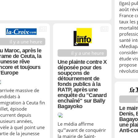
(Igas) pu
août rév
France c
taux les 
mortalité
professi
santé in
il y a une heure
«Mediap
u Maroc, après le
considèr
il y a une heure
rame de Ceuta, la
étude vis
eunesse rêve
Une plainte contre X
propose 
ncore et toujours
déposée pour des
révoluti
’Europe
soupçons de
détournement de
fonds publics à la
RATP, après une
’arrivée massive de
enquête du "Canard
andidats à
i
enchaîné" sur Bally
’émigration à Ceuta fin
Bagayoko
Le mair
illet, épisode
Denis, 
écurrent depuis
Bagayok
lusieurs années,
Le média affirme
une pla
évèle à quel point une
qu'"avant de conquérir
Anti-co
artie de la jeunesse
la mairie de Saint-