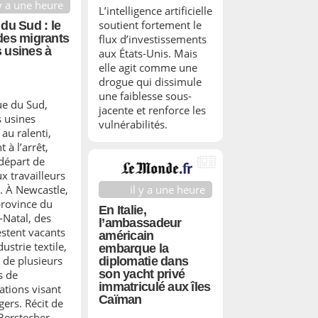
 y a une heure
L’intelligence artificielle
soutient fortement le
 du Sud : le
des migrants
flux d’investissements
 usines à
aux États-Unis. Mais
elle agit comme une
drogue qui dissimule
une faiblesse sous-
ue du Sud,
jacente et renforce les
s usines
vulnérabilités.
au ralenti,
t à l’arrêt,
 départ de
 travailleurs
. À Newcastle,
il y a une heure
province du
En Italie,
Natal, des
l’ambassadeur
estent vacants
américain
dustrie textile,
embarque la
e de plusieurs
diplomatie dans
son yacht privé
s de
immatriculé aux îles
ations visant
Caïman
gers. Récit de
Berstecher.