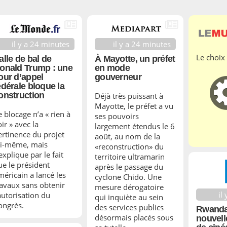
il y a 24 minutes
il y a 24 minutes
Le choix
À Mayotte, un préfet
alle de bal de
en mode
onald Trump : une
gouverneur
our d’appel
édérale bloque la
onstruction
Déjà très puissant à
Mayotte, le préfet a vu
e blocage n’a « rien à
ses pouvoirs
ir » avec la
largement étendus le 6
ertinence du projet
août, au nom de la
ui-même, mais
«reconstruction» du
explique par le fait
territoire ultramarin
ue le président
après le passage du
méricain a lancé les
cyclone Chido. Une
ravaux sans obtenir
mesure dérogatoire
il
’autorisation du
qui inquiète au sein
ongrès.
des services publics
Rwanda
désormais placés sous
nouvell