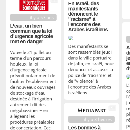
En Israël, des
manifestants
dénoncent le
il y a 57 ans
"racisme" à
l'encontre des
L’eau, un bien
Arabes israéliens
commun que la loi
d’urgence agricole
met en danger
Des manifestants se
A
sont rassemblés jeudi
Votée le 21 juillet au
d
dans la ville portuaire
terme d’un parcours
j
e
de Jaffa, en Israël, pour
houleux, la loi
d
dénoncer et accuser la
d’urgence agricole
police de "racisme" et
prévoit notamment de
de "violence" à
faciliter l’établissement
L
l'encontre des Arabes
de nouveaux ouvrages
c
israéliens.
de stockage d’eau
l
destinée à l’irrigation −
ju
autrement dit des
r
mégabassines − en
p
allégeant les
il y a 3 heures
r
procédures préalables
p
de concertation. Ceci
Les bombes à