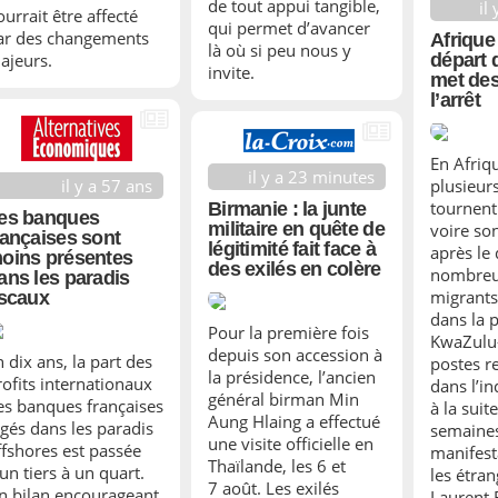
de tout appui tangible,
il
ourrait être affecté
qui permet d’avancer
ar des changements
Afrique
là où si peu nous y
ajeurs.
départ 
invite.
met des
l’arrêt
En Afriq
il y a 23 minutes
il y a 57 ans
plusieur
tournent 
Birmanie : la junte
es banques
militaire en quête de
voire son
rançaises sont
légitimité fait face à
après le
oins présentes
des exilés en colère
nombreux
ans les paradis
migrants
iscaux
dans la 
Pour la première fois
KwaZulu-
depuis son accession à
n dix ans, la part des
postes r
la présidence, l’ancien
rofits internationaux
dans l’in
général birman Min
es banques françaises
à la suit
Aung Hlaing a effectué
ogés dans les paradis
semaine
une visite officielle en
ffshores est passée
manifest
Thaïlande, les 6 et
un tiers à un quart.
les étran
7 août. Les exilés
n bilan encourageant,
Laurent 