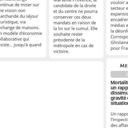
vouloir a
ontinue de miser sur
candidate de la droite
secteur 
ne vision non
et du centre ne pourra
expansio
archande du séjour
conserver ces deux
encadrer
uristique, via
mandats en raison de
médias e
’échange de maisons.
la loi sur le cumul. Elle
la désin
n modèle d'économie
souhaite rester
Corresp
ollaborative qui
présidente de la
Ghislain
ésiste… jusqu'à quand
métropole en cas de
pour Fran
victoire.
i
Mortalit
un rapp
dissimu
gravité 
situati
Un rappo
l’Inspect
des affai