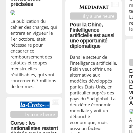
précisées
m
te
il y a une heure
L
La publication du
re
Pour la Chine,
cahier des charges, qui
l
l’intelligence
entrera en vigueur le
artificielle est aussi
1er octobre, était
une opportunité
nécessaire pour
diplomatique
encadrer ce
remboursement des
Dans le secteur de
culottes et coupes
l’intelligence artificielle,
menstruelles
Pékin veut offrir une
E
réutilisables, qui vont
alternative aux
m
concerner 6,7 millions
modèles développés
l
de femmes.
par les États-Unis, en
E
v
particulier auprès des
c
pays du Sud global. La
A
deuxième économie
mondiale y voit un
il y a une heure
débouché
A
économique, mais
Corse : les
si
aussi un facteur
nationalistes restent
H