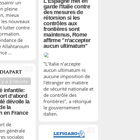
L'Espagne met en
ssainir un
garde l'Italie contre
en pleine
des mesures de
n, mieux
rétorsion si les
 les nouveaux
contrôles aux
t lutter contre
frontières sont
formation.
maintenus, Rome
ondance de
affirme "n’accepter
aucun ultimatum"
e Allahtaroum
ce ...
"L’Italie n’accepte
aucun ultimatum ni
aucune imposition de
l y a 3 heures
l'étranger en matière
de sécurité nationale et
é infantile:
de contrôle des
ort d’abord
frontières", a rétorqué
lé dévoile la
de la
le gouvernement
on en France
italien.
rt de
ion générale
res sociales