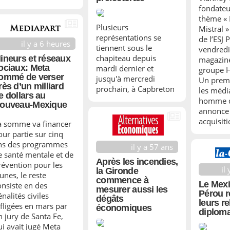
fondateu
thème «
Plusieurs
Mistral »
représentations se
de l’ESJ 
il y a 6 heures
tiennent sous le
vendredi
chapiteau depuis
ineurs et réseaux
magazin
ociaux: Meta
mardi dernier et
groupe 
ommé de verser
jusqu'à mercredi
Un premi
rès d’un milliard
prochain, à Capbreton
les médi
e dollars au
homme d’
ouveau-Mexique
annonce 
acquisiti
a somme va financer
our partie sur cinq
ns des programmes
il y a 57 ans
e santé mentale et de
Après les incendies,
révention pour les
il
la Gironde
unes, le reste
commence à
Le Mexi
onsiste en des
mesurer aussi les
Pérou r
nalités civiles
dégâts
leurs re
nfligées en mars par
économiques
diploma
n jury de Santa Fe,
ui avait jugé Meta