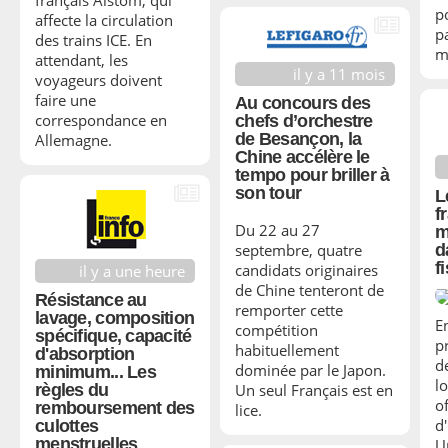
français Alstom, qui
p
affecte la circulation
p
des trains ICE. En
m
attendant, les
il y a 11 mois
voyageurs doivent
faire une
Au concours des
correspondance en
chefs d’orchestre
de Besançon, la
Allemagne.
Chine accélère le
tempo pour briller à
son tour
L
f
Du 22 au 27
m
septembre, quatre
d
f
candidats originaires
il y a une heure
de Chine tenteront de
Résistance au
remporter cette
lavage, composition
E
compétition
spécifique, capacité
p
habituellement
d'absorption
d
dominée par le Japon.
minimum... Les
l
règles du
Un seul Français est en
o
remboursement des
lice.
d'
culottes
menstruelles
U