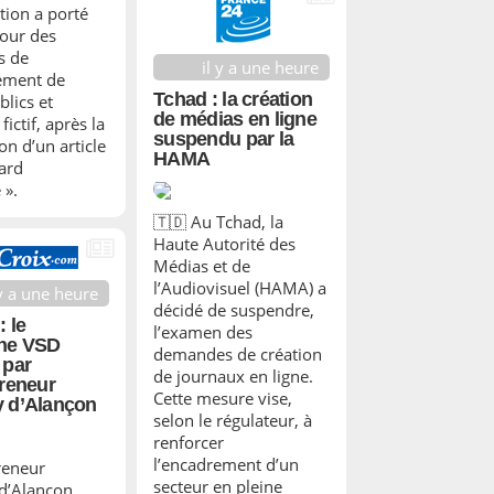
tion a porté
pour des
s de
il y a une heure
ement de
Tchad : la création
blics et
de médias en ligne
fictif, après la
suspendu par la
on d’un article
HAMA
ard
 ».
🇹🇩 Au Tchad, la
Haute Autorité des
Médias et de
l’Audiovisuel (HAMA) a
 y a une heure
décidé de suspendre,
: le
l’examen des
ne VSD
demandes de création
 par
de journaux en ligne.
preneur
Cette mesure vise,
y d’Alançon
selon le régulateur, à
renforcer
l’encadrement d’un
reneur
secteur en pleine
d’Alançon,