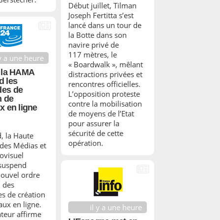
Début juillet, Tilman
Joseph Fertitta s’est
lancé dans un tour de
la Botte dans son
navire privé de
117 mètres, le
 y a une heure
« Boardwalk », mêlant
 la HAMA
distractions privées et
d les
rencontres officielles.
es de
L’opposition proteste
n de
contre la mobilisation
x en ligne
de moyens de l’Etat
pour assurer la
sécurité de cette
, la Haute
opération.
 des Médias et
iovisuel
suspend
nouvel ordre
 des
s de création
aux en ligne.
il y a une heure
ateur affirme