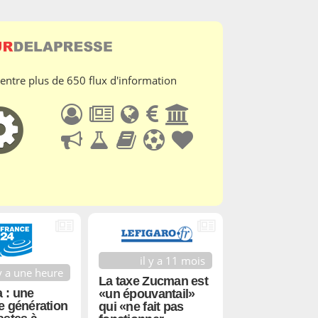
 entre plus de 650 flux d'information
il y a 11 mois
 y a une heure
La taxe Zucman est
 : une
«un épouvantail»
e génération
qui «ne fait pas