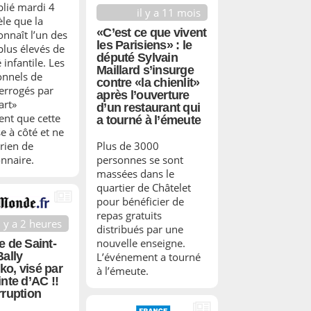
blié mardi 4
il y a 11 mois
èle que la
«C’est ce que vivent
onnaît l’un des
les Parisiens» : le
plus élevés de
député Sylvain
 infantile. Les
Maillard s’insurge
onnels de
contre «la chienlit»
terrogés par
après l’ouverture
art»
d’un restaurant qui
ent que cette
a tourné à l’émeute
e à côté et ne
rien de
Plus de 3000
onnaire.
personnes se sont
massées dans le
quartier de Châtelet
pour bénéficier de
repas gratuits
l y a 2 heures
distribués par une
nouvelle enseigne.
e de Saint-
Bally
L’événement a tourné
o, visé par
à l’émeute.
inte d’AC !!
rruption