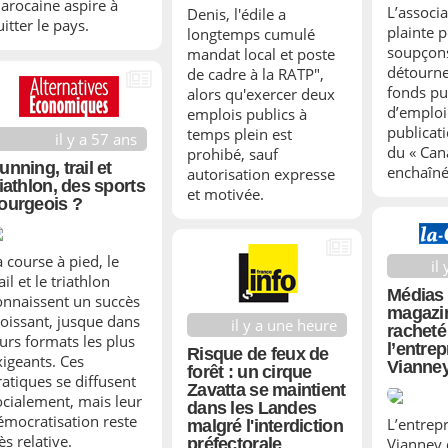
arocaine aspire à
L’associa
Denis, l'édile a
itter le pays.
plainte 
longtemps cumulé
soupçon
mandat local et poste
détourn
de cadre à la RATP",
fonds pu
alors qu'exercer deux
d’emploi 
emplois publics à
publicati
temps plein est
il y a 57 ans
du « Can
prohibé, sauf
unning, trail et
enchaîné
autorisation expresse
riathlon, des sports
et motivée.
ourgeois ?
a course à pied, le
il
ail et le triathlon
Médias 
onnaissent un succès
magazi
roissant, jusque dans
il y a une heure
racheté
eurs formats les plus
l’entre
Risque de feux de
xigeants. Ces
Vianne
forêt : un cirque
ratiques se diffusent
Zavatta se maintient
ocialement, mais leur
dans les Landes
émocratisation reste
L’entrep
malgré l'interdiction
ès relative.
préfectorale
Vianney 