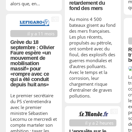
m
retardement du
alors que, en…
qu
fond des mers
Au moins 4 500
bateaux gisent au fond
des mers françaises.
il y a 11 mois
Les plus récents,
Grève du 18
propulsés au pétrole,
septembre : Olivier
ont sombré avec du
R
Faure espère «un
fioul, des explosifs des
t
mouvement de
b
guerres mondiales et
mobilisation
d’autres polluants.
massif» pour
Avec le temps et la
«rompre avec ce
L
corrosion, leur
qui a été conduit
tr
chargement risque
depuis huit ans»
c
d’entraîner de graves
c
Le premier secrétaire
pollutions.
l
du PS s’entretiendra
e
avec le premier
p
ministre Sébastien
s
Lecornu ce mercredi et
il y a 2 heures
d
compte marteler son
tr
ambition : taxer les
L’enquête sur le