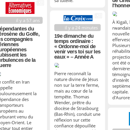
sa tutelle.
de ciné
l'honne
il y a 57 ans
À Kigali,
il y a 24 minutes
rwandais
épendantes du
nouvelle
érosène du Golfe,
19e dimanche du
es compagnies
efferves
temps ordinaire :
ériennes
Plusieurs
« Ordonne-moi de
uropéennes
réhabilit
venir vers toi sur les
ubissent les
projectio
eaux » – Année A
urbulences de la
ont été 
uerre
dernière
Pierre reconnaît la
témoigna
nature divine de Jésus
d’intérêt
 conflit en Iran
non sur la terre ferme,
septième
appelle
mais au cœur de la
capitale
ouloureusement la
tempête. Thomas
d'Aurore
épendance des
Wender, prêtre du
ransporteurs
diocèse de Strasbourg
uropéens au
(Bas-Rhin), conduit une
arburant venu du
réflexion sur cette
oyen-Orient. Le
confiance dépouillée
ecteur tout entier