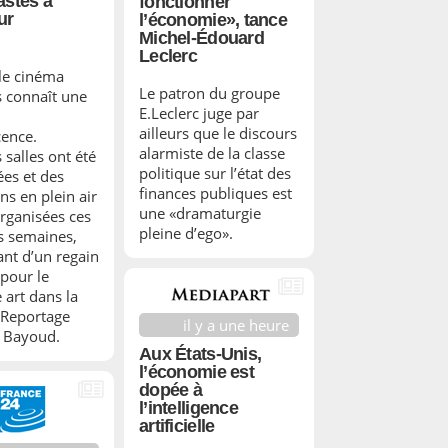
astes à
fonctionner
ur
l’économie», tance
Michel-Édouard
Leclerc
 le cinéma
Le patron du groupe
 connaît une
E.Leclerc juge par
ailleurs que le discours
cence.
alarmiste de la classe
 salles ont été
politique sur l’état des
ées et des
finances publiques est
ns en plein air
une «dramaturgie
organisées ces
pleine d’ego».
s semaines,
nt d’un regain
 pour le
 art dans la
. Reportage
il y a une heure
 Bayoud.
Aux États-Unis,
l’économie est
dopée à
l’intelligence
artificielle