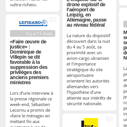
«ultra-riches».
drone explosif de
l’aéroport de
Leipzig, en
Allemagne, passe
au niveau fédéral
M
il y a 11 mois
La nature du dispositif
s
découvert dans la nuit
«Faire œuvre de
s
justice» :
du 4 au 5 août, sa
p
Dominique de
proximité avec un
d
Villepin se dit
N
avion-cargo ukrainien
favorable à la
et l’importance
suppression des
L
stratégique du site
privilèges des
p
aéroportuaire
anciens premiers
a
orientent les autorités
ministres
d
allemandes vers
p
l’hypothèse d’une
Lors d’une interview à
je
atteinte aux intérêts de
la presse régionale ce
c
sécurité nationale.
week-end, Sébastien
pé
Lecornu a promis de
i
«faire le ménage» en
u
mettant fin aux
q