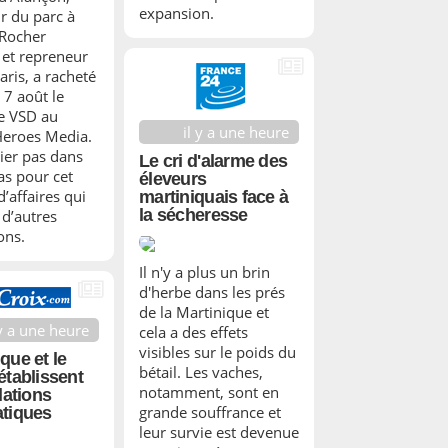
expansion.
r du parc à
 Rocher
 et repreneur
Paris, a racheté
 7 août le
e VSD au
il y a une heure
Heroes Media.
er pas dans
Le cri d'alarme des
as pour cet
éleveurs
affaires qui
martiniquais face à
la sécheresse
d’autres
ons.
Il n'y a plus un brin
d'herbe dans les prés
de la Martinique et
 y a une heure
cela a des effets
visibles sur le poids du
que et le
bétail. Les vaches,
établissent
notamment, sont en
lations
grande souffrance et
tiques
leur survie est devenue