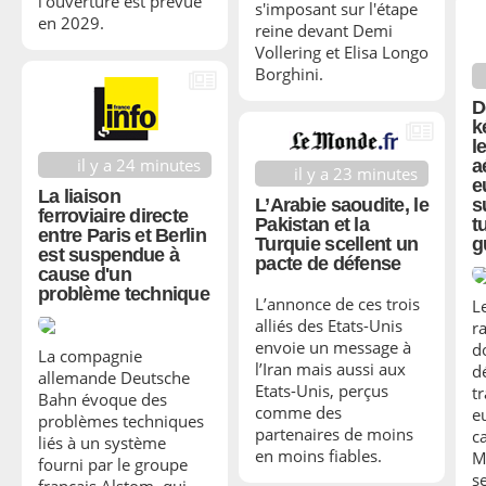
l’ouverture est prévue
s'imposant sur l'étape
en 2029.
reine devant Demi
Vollering et Elisa Longo
Borghini.
D
k
l
il y a 24 minutes
a
il y a 23 minutes
e
La liaison
s
L’Arabie saoudite, le
ferroviaire directe
t
Pakistan et la
entre Paris et Berlin
g
Turquie scellent un
est suspendue à
pacte de défense
cause d'un
problème technique
L’annonce de ces trois
Le
alliés des Etats-Unis
r
envoie un message à
d
La compagnie
l’Iran mais aussi aux
d
allemande Deutsche
Etats-Unis, perçus
t
Bahn évoque des
comme des
e
problèmes techniques
partenaires de moins
c
liés à un système
en moins fiables.
M
fourni par le groupe
s