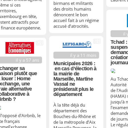
birmans et militants
ême si ces
des droits humains
rritoires,
dénoncent le bon
uxembourg en tête,
accueil fait à un régime
stent attractifs pour
accusé d’atrocités.
a finance européenne.
il
Tchad :
suspen
demand
il y a 11 mois
créatio
il y a 57 ans
journau
Municipales 2026 :
changer sa
en cas d’élection à
aison plutôt que
la mairie de
a louer : Home
Marseille, Martine
Au Tchad
xchange, une
Vassal ne
Autorité
raie alternative
présiderait plus le
de l’Aud
ollaborative à
département
(HAMA) 
irbnb ?
jusqu’à 
À la tête déjà du
l’examen
département des
demande
 l’opposé d'Airbnb, le
Bouches-du-Rhône et
de journ
te français
de la métropole d’Aix
Le régul
omeExchange
Marseille Provence, la