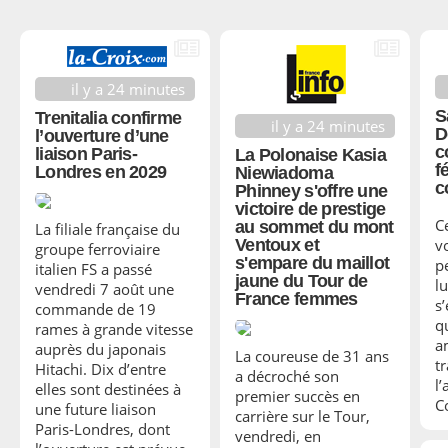
il y a 24 minutes
S
Trenitalia confirme
il y a 24 minutes
D
l’ouverture d’une
c
liaison Paris-
La Polonaise Kasia
f
Londres en 2029
Niewiadoma
c
Phinney s'offre une
victoire de prestige
C
au sommet du mont
La filiale française du
Ventoux et
vo
groupe ferroviaire
s'empare du maillot
p
italien FS a passé
jaune du Tour de
l
vendredi 7 août une
France femmes
s’
commande de 19
q
rames à grande vitesse
a
auprès du japonais
La coureuse de 31 ans
t
Hitachi. Dix d’entre
a décroché son
l
elles sont destinées à
premier succès en
C
une future liaison
carrière sur le Tour,
Paris-Londres, dont
vendredi, en