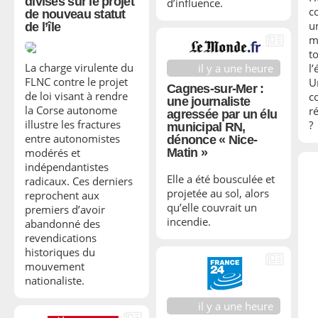
divisés sur le projet
d’influence.
c
de nouveau statut
u
de l’île
m
to
La charge virulente du
l
il y a une heure
FLNC contre le projet
U
Cagnes-sur-Mer :
de loi visant à rendre
c
une journaliste
la Corse autonome
r
agressée par un élu
illustre les fractures
?
municipal RN,
entre autonomistes
dénonce « Nice-
modérés et
Matin »
indépendantistes
Elle a été bousculée et
radicaux. Ces derniers
projetée au sol, alors
reprochent aux
qu’elle couvrait un
premiers d’avoir
incendie.
abandonné des
revendications
historiques du
mouvement
nationaliste.
il y a une heure