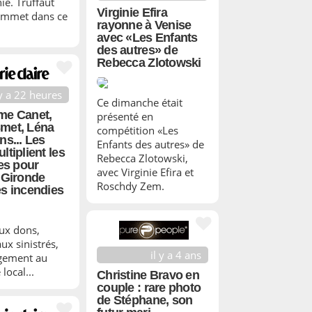
e. Truffaut
Virginie Efira
ommet dans ce
rayonne à Venise
avec «Les Enfants
des autres» de
Rebecca Zlotowski
 y a 22 heures
Ce dimanche était
me Canet,
présenté en
met, Léna
compétition «Les
ns... Les
Enfants des autres» de
ltiplient les
Rebecca Zlotowski,
ves pour
avec Virginie Efira et
a Gironde
Roschdy Zem.
es incendies
ux dons,
ux sinistrés,
il y a 4 ans
gement au
local...
Christine Bravo en
couple : rare photo
de Stéphane, son