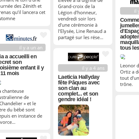
Elevée à la dignité de
ournée des Zénith et
Grand-croix de la
il
renas qu’il lancera cet
Légion d'honneur,
utomne
vendredi soir lors
Comme
d'une cérémonie à
jumelles
l'Elysée, Line Renaud a
d'Espagn
adopten
partagé sur les rése...
maquill
il y a un an
tous le
ia a accueilli en
ecret son
Leonor 
roisième enfant il y
il y a 4 ans
Ortiz a 
 11 mois
Laeticia Hallyday
tout d'un
fête Pâques avec
trône.
son clan au
a chanteuse
complet... et son
ustralienne de
gendre idéal !
Chandelier » et le
ère du bébé sont
epuis en instance de
ivorce…