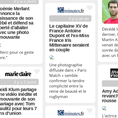
il y a 2 jours
oémie Merlant
nnonce la
aissance de son
il y a un an
ébé et défend sa
Le capitaine XV de
iberté d'allaiter
Décédé l
France Antoine
vec une photo
dernier,
Dupont et l’ex-Miss
mouvante
Martin 
France Iris
venait d
Mittenaere seraient
en couple
soirée da
Merci pour ce geste
avec un 
bre."
Une photographie
diffusée dans « Paris
Match » semble
confirmer la tendre
il y a 2 jours
complicité entre la
eidi Klum partage
reine de beauté et le
Amy Ad
ne vidéo inédite et
revanch
rugbyman
mouvante de son
rousse
ariage avec Tom
aulitz pour leurs 7
ns d’union
L’actric