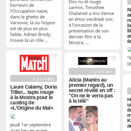
Dos nu et rouge
horreurs de
carmin, Timothée
N
l’Occupation nazie,
Chalamet a mis Venise
a
dans le ghetto de
en émoi vendredi soir,
n
Varsovie, là où l’espoir
à l’occasion de la
b
est de plus en plus
présentation de son
l
faible. Adrien Brody
a
dernier film à la
trouve là un rôle ...
é
Mostra, ...
"
li
il y a 4 ans
il y a 4 ans
Alicia (Mariés au
premier regard), un
Laure Calamy, Doria
secret révélé en off :
Tillier... tapis rouge
"On ne le verra pas
à la Mostra pour le
H
à la télé"
casting de
u
«L’Origine du Mal»
é
m
K
Jeudi 1er septembre
a
avait lieu en avant-