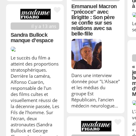
d
à
Emmanuel Macron
"précoce" avec
Brigitte : Son père
se confie sur ses
L
il y a 13 ans
relations avec sa
s
belle-fille
Sandra Bullock
manque d’espace
Le succès du film a
atteint des proportions
«
stratosphériques.
j
Dans une interview
Derrière la caméra,
b
donnée pour "L'Alsace"
Alfonso Cuarón,
m
et les médias du
responsable de l’un
d
groupe Est
M
des films cultes et
Républicain, l'ancien
visuellement réussi de
médecin neurologue...
la décennie passée, Les
L’
Fils de l’homme. Sur
v
l’écran, deux
a
astronautes (Sandra
«
Bullock et George
d