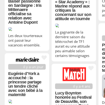
C
Baiser passionné
« Star Academy » :
en Sardaigne : Iris
N
Marine répond aux
Mittenaere
critiques la
p
officialise sa
concernant sur son
a
relation avec
attitude en tournée
Antoine Dupont
La gagnante de la
Les deux tourtereaux
dernière saison du
ont passé leur
télécrochet de TF1
P
vacances ensemble.
aurait eu une attitude
e
peu aimable selon
d
certains témoignages
s
m
c
il y a un jour
t
Eugénie d'York a
accouché : la
princesse partage
il y a 4 ans
un tendre cliché
avec son bébé à la
Lucy Boynton
maternité
honorée au Festival
de Deauville, son
D