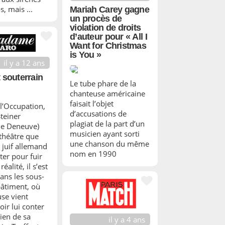
, mais ...
Mariah Carey gagne
un procès de
violation de droits
d’auteur pour « All I
Want for Christmas
is You »
il y a 12 ans
t souterrain
Le tube phare de la
chanteuse américaine
faisait l’objet
l’Occupation,
d’accusations de
teiner
plagiat de la part d’un
ne Deneuve)
musicien ayant sorti
 théâtre que
une chanson du même
 juif allemand
nom en 1990
ter pour fuir
réalité, il s’est
ans les sous-
bâtiment, où
se vient
ir lui conter
ien de sa
il y a 4 ans