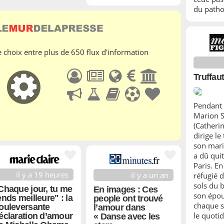
du pathos
e choix entre plus de 650 flux d'information
Truffau
Pendant 
Marion S
(Catheri
dirige le
son mari
a dû quit
Paris. En 
il y a 19 heures
il y a un an
réfugié d
sols du 
Chaque jour, tu me
En images : Ces
son épou
ends meilleure" : la
people ont trouvé
chaque so
ouleversante
l’amour dans
le quotid
éclaration d’amour
« Danse avec les