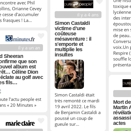
Une hist
encontre avec Phil
toxique 
ollins, Orianne Cevey
lycéenne
e cesse d'accumuler
il y a 4 ans
des inte
s frasques ! La...
Simon Castaldi
époustou
victime d'une
mise en 
coûteuse
de peau
mésaventure : il
Conversa
s'emporte et
voix.Un p
il y a un an
multiplie les
Respire (
insultes
d Sheeran
souffle l
onfirme que son
présentat
ouvel album est
rêt… Céline Dion
’éclate au golf avec
es fils…
Simon Castaldi était
oute l’actu people est
très remonté ce mardi
Mort de
ans « 20 Minutes »
19 avril 2022. Le fils
Martin 
de Benjamin Castaldi a
révélat
assassi
poussé un coup de
actes
gueule sur...