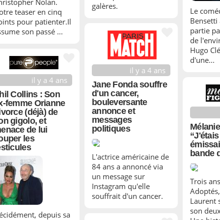
hristopher Nolan.
galères.
Le comé
otre teaser en cinq
Bensetti 
oints pour patienter.Il
partie pa
ssume son passé ...
de l'env
Hugo Clé
d'une...
il y a 4 ans
il y a 4 ans
Jane Fonda souffre
d'un cancer,
hil Collins : Son
bouleversante
x-femme Orianne
annonce et
ivorce (déjà) de
messages
on gigolo, et
Mélanie
politiques
enace de lui
“J'étais
ouper les
émissai
esticules
bande d
L'actrice américaine de
84 ans a annoncé via
un message sur
Trois an
Instagram qu'elle
Adoptés,
souffrait d'un cancer.
Laurent 
son deux
écidément, depuis sa