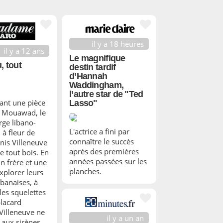
il y a 18 heures
il y a 12 ans
Le magnifique
, tout
destin tardif
d’Hannah
Waddingham,
l’autre star de "Ted
ant une pièce
Lasso"
i Mouawad, le
ge libano-
L'actrice a fini par
 à fleur de
connaître le succès
nis Villeneuve
après des premières
de tout bois. En
années passées sur les
n frère et une
planches.
xplorer leurs
ibanaises, à
les squelettes
placard
 Villeneuve ne
il y a un an
 aux sirènes