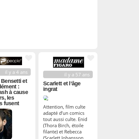
il y a 4 ans
il y a 57 ans
Bensetti et
Scarlett et l’âge
lément :
ingrat
ash à cause
s, les
s fusent
Attention, film culte
adapté d’un comics
tout aussi culte. Enid
(Thora Birch, étoile
filante) et Rebecca
(Scarlett Johansson,