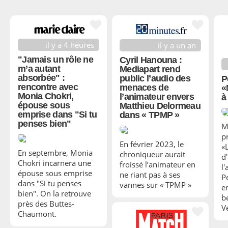
il y a 4 heures
il y a un an
"Jamais un rôle ne
Cyril Hanouna :
m’a autant
Mediapart rend
absorbée" :
public l’audio des
P
rencontre avec
menaces de
«
Monia Chokri,
l’animateur envers
à
épouse sous
Matthieu Delormeau
emprise dans "Si tu
dans « TPMP »
penses bien"
M
p
En février 2023, le
«
En septembre, Monia
chroniqueur aurait
d
Chokri incarnera une
froissé l’animateur en
l
épouse sous emprise
ne riant pas à ses
P
dans "Si tu penses
vannes sur « TPMP »
e
bien". On la retrouve
b
près des Buttes-
Ve
Chaumont.