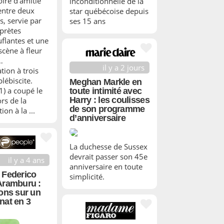
oire d’amitié
inconditionnelle de la
entre deux
star québécoise depuis
s, servie par
ses 15 ans
rprètes
flantes et une
scène à fleur
…
il y a 2 jours
tion à trois
lébiscite.
Meghan Markle en
1) a coupé le
toute intimité avec
Harry : les coulisses
ors de la
de son programme
ion à la ...
d’anniversaire
La duchesse de Sussex
devrait passer son 45e
il y a 4 ans
anniversaire en toute
 Federico
simplicité.
Aramburu :
ions sur un
nat en 3