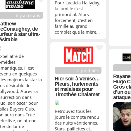
Pour Laeticia Hallyday,
la famille c'est
primordial. Alors
il y a 57 ans
forcément, c'est en
atthew
famille au grand
cConaughey, de
complet que la mère...
urfeur à star ultra-
ésirable
x-bellâtre de
omédies
omantiques, il est
il y a 4 ans
evenu en quelques
Rayane 
Hier soir à Venise…
les majeurs la star la
Hugo C
Pleurs, hurlements
lus désirable de
Gros cl
et malaises pour
ollywood. Après sa
d'un our
Timothée Chalamet
ésurrection dans
attaque
ud, son oscar pour
allas Buyers Club,
Retrouvez tous les
on aura dans True
jours le compte rendu
etective, on attend
des nuits vénitiennes.
terstellar de
Stars, paillettes et…