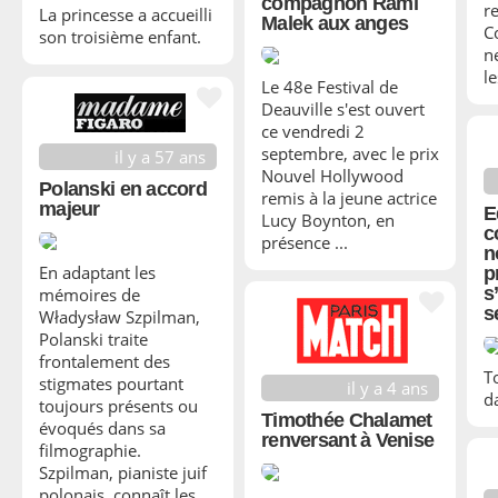
compagnon Rami
r
La princesse a accueilli
Malek aux anges
C
son troisième enfant.
n
le
Le 48e Festival de
Deauville s'est ouvert
ce vendredi 2
septembre, avec le prix
il y a 57 ans
Nouvel Hollywood
Polanski en accord
remis à la jeune actrice
majeur
E
Lucy Boynton, en
c
présence ...
n
En adaptant les
p
s
mémoires de
s
Władysław Szpilman,
Polanski traite
frontalement des
T
stigmates pourtant
il y a 4 ans
d
toujours présents ou
Timothée Chalamet
évoqués dans sa
renversant à Venise
filmographie.
Szpilman, pianiste juif
polonais, connaît les