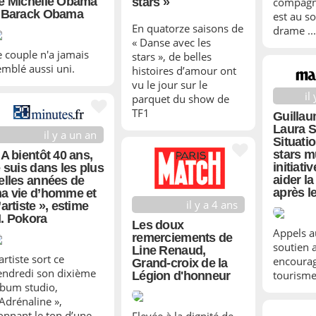
e Michelle Obama
stars »
compagni
 Barack Obama
est au s
En quatorze saisons de
drame ...
« Danse avec les
e couple n'a jamais
stars », de belles
emblé aussi uni.
histoires d’amour ont
vu le jour sur le
il
parquet du show de
TF1
Guillau
Laura S
il y a un an
Situatio
stars mu
 A bientôt 40 ans,
initiati
e suis dans les plus
aider l
elles années de
après l
a vie d’homme et
il y a 4 ans
’artiste », estime
. Pokora
Les doux
Appels a
remerciements de
soutien a
Line Renaud,
artiste sort ce
encoura
Grand-croix de la
endredi son dixième
tourisme 
Légion d'honneur
lbum studio,
 Adrénaline »,
onnant le ton d’une