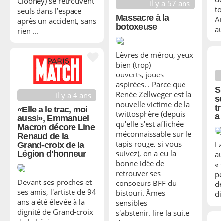
Clooney) se retrouvent
il y a 57 ans
t
seuls dans l’espace
Massacre à la
A
après un accident, sans
botoxeuse
a
rien ...
Lèvres de mérou, yeux
bien (trop)
ouverts, joues
aspirées... Parce que
S
Renée Zellweger est la
il y a 4 ans
s
nouvelle victime de la
t
«Elle a le trac, moi
twittosphère (depuis
a
aussi», Emmanuel
qu'elle s'est affichée
Macron décore Line
méconnaissable sur le
Renaud de la
tapis rouge, si vous
L
Grand-croix de la
suivez), on a eu la
Légion d'honneur
a
bonne idée de
« 
retrouver ses
p
Devant ses proches et
consoeurs BFF du
d
ses amis, l'artiste de 94
bistouri. Âmes
d
ans a été élevée à la
sensibles
dignité de Grand-croix
s'abstenir. lire la suite