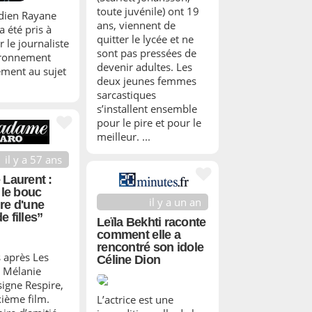
toute juvénile) ont 19
dien Rayane
ans, viennent de
a été pris à
quitter le lycée et ne
r le journaliste
sont pas pressées de
ironnement
devenir adultes. Les
ment au sujet
deux jeunes femmes
sarcastiques
s’installent ensemble
pour le pire et pour le
meilleur. ...
il y a 57 ans
 Laurent :
 le bouc
il y a un an
re d'une
e filles”
Leïla Bekhti raconte
comment elle a
rencontré son idole
s après Les
Céline Dion
 Mélanie
signe Respire,
ième film.
L’actrice est une