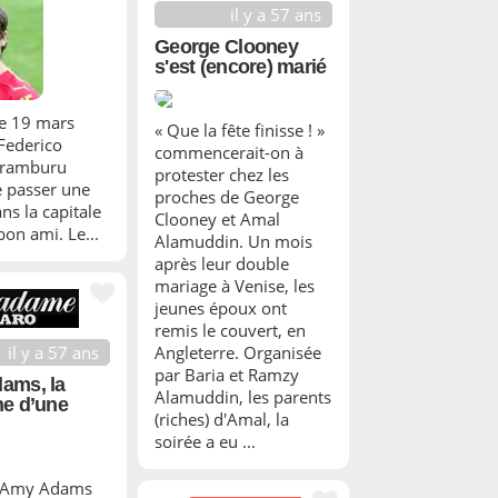
il y a 57 ans
George Clooney
s'est (encore) marié
e 19 mars
« Que la fête finisse ! »
 Federico
commencerait-on à
Aramburu
protester chez les
e passer une
proches de George
ns la capitale
Clooney et Amal
bon ami. Le...
Alamuddin. Un mois
après leur double
mariage à Venise, les
jeunes époux ont
remis le couvert, en
il y a 57 ans
Angleterre. Organisée
par Baria et Ramzy
ams, la
Alamuddin, les parents
e d’une
(riches) d'Amal, la
soirée a eu ...
e Amy Adams