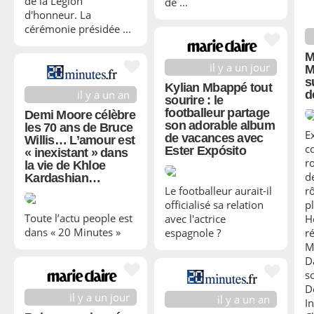
de la Légion
de ...
d'honneur. La
cérémonie présidée ...
M
il y a un jour
M
s
Kylian Mbappé tout
il y a un an
d
sourire : le
footballeur partage
Demi Moore célèbre
son adorable album
les 70 ans de Bruce
E
de vacances avec
Willis… L’amour est
c
Ester Expósito
« inexistant » dans
r
la vie de Khloe
d
Kardashian…
rô
Le footballeur aurait-il
p
officialisé sa relation
Toute l’actu people est
H
avec l'actrice
dans « 20 Minutes »
r
espagnole ?
M
D
s
D
il y a un jour
il y a un an
In