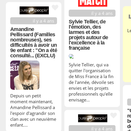
il y a 4 ans
il y a 4 ans
Sylvie Tellier, de
l'émotion, des
Amandine
L
larmes et des
Pellissard (Familles
projets autour de
nombreuses), ses
l'excellence à la
difficultés à avoir un
française
9e enfant : "On a été
consulté... (EXCLU)
Sylvie Tellier, qui va
quitter l'organisation
de Miss France à la fin
de l'année, dévoile ses
envies et les projets
professionnels qu'elle
Depuis un petit
envisage...
moment maintenant,
Amandine Pellissard a
"
l'espoir d'agrandir son
r
clan avec un neuvième
b
enfant....
d
il y a 4 ans