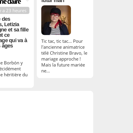
futur mari
 y a 23 heures
 des
, Letizia
e et sa fille
t ce
age qui va à
Tic tac, tic tac... Pour
s âges
l'ancienne animatrice
télé Christine Bravo, le
mariage approche !
de Borbón y
Mais la future mariée
décidément
ne...
e héritière du