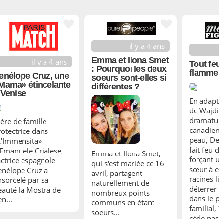
il y a 4 ans
Emma et Ilona Smet
il y a 4 ans
Tout feu
: Pourquoi les deux
flamme
enélope Cruz, une
soeurs sont-elles si
Mama» étincelante
différentes ?
 Venise
En adapt
de Wajd
dramatur
ère de famille
canadien
rotectrice dans
peau, De
L'Immensita»
fait feu 
'Emanuele Crialese,
Emma et Ilona Smet,
forçant u
'actrice espagnole
qui s'est mariée ce 16
sœur à e
enélope Cruz a
avril, partagent
racines l
nsorcelé par sa
naturellement de
déterrer 
eauté la Mostra de
nombreux points
dans le 
n...
communs en étant
familial,
soeurs...
cède pas