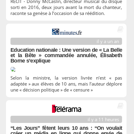
RÉCIT - Donny McCaslin, directeur musical du disque
sorti en 2016, deux jours avant la mort du chanteur,
raconte sa genèse à l’occasion de sa réédition.
il y a un an
Education nationale : Une version de « La Belle
et la Bête » commandée annulée, Élisabeth
Borne s’explique
Selon la ministre, la version livrée n’est « pas
adaptée » aux élèves de 10 ans, mais l’auteur déplore
une « décision politique » de « censure »
il y a 11 heures
“Les Jours” fêtent leurs 10 ans : “On voulait
créer un média en ligne qui donne envie de