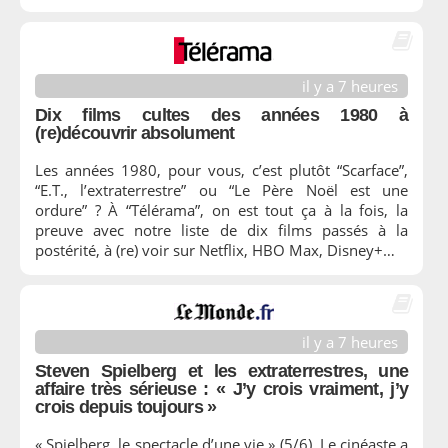
il y a 7 heures
Dix films cultes des années 1980 à
(re)découvrir absolument
Les années 1980, pour vous, c’est plutôt “Scarface”,
“E.T., l’extraterrestre” ou “Le Père Noël est une
ordure” ? À “Télérama”, on est tout ça à la fois, la
preuve avec notre liste de dix films passés à la
postérité, à (re) voir sur Netflix, HBO Max, Disney+…
il y a 7 heures
Steven Spielberg et les extraterrestres, une
affaire très sérieuse : « J’y crois vraiment, j’y
crois depuis toujours »
« Spielberg, le spectacle d’une vie » (5/6). Le cinéaste a