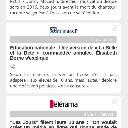
RÉCIT - Donny McCaslin, directeur musical du disque
sorti en 2016, deux jours avant la mort du chanteur,
raconte sa genèse à l’occasion de sa réédition.
il y a un an
Education nationale : Une version de « La Belle
et la Bête » commandée annulée, Élisabeth
Borne s’explique
Selon la ministre, la version livrée n’est « pas
adaptée » aux élèves de 10 ans, mais l’auteur déplore
une « décision politique » de « censure »
il y a 11 heures
“Les Jours” fêtent leurs 10 ans : “On voulait
créer un média en ligne qui donne envie de