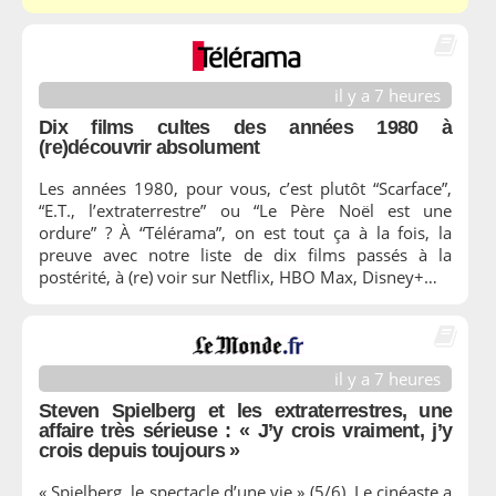
il y a 7 heures
Dix films cultes des années 1980 à
(re)découvrir absolument
Les années 1980, pour vous, c’est plutôt “Scarface”,
“E.T., l’extraterrestre” ou “Le Père Noël est une
ordure” ? À “Télérama”, on est tout ça à la fois, la
preuve avec notre liste de dix films passés à la
postérité, à (re) voir sur Netflix, HBO Max, Disney+…
il y a 7 heures
Steven Spielberg et les extraterrestres, une
affaire très sérieuse : « J’y crois vraiment, j’y
crois depuis toujours »
« Spielberg, le spectacle d’une vie » (5/6). Le cinéaste a